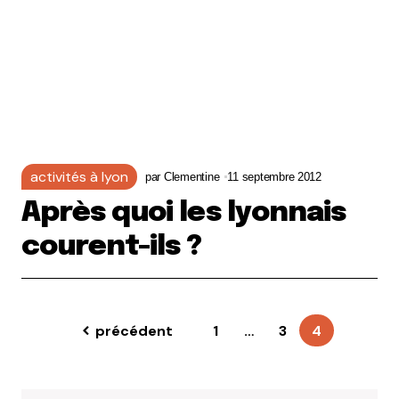
activités à lyon
par
Clementine
11 septembre 2012
Après quoi les lyonnais
courent-ils ?
précédent
1
…
3
4