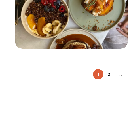
1
2
…