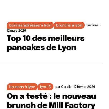
bonnes adresses à lyon
brunchs à lyon
par
ines
12 mars 2026
Top 10 des meilleurs
pancakes de Lyon
brunchs à lyon
lyon 5
par
Coralie
12 février 2026
On a testé : le nouveau
brunch de Mill Factory