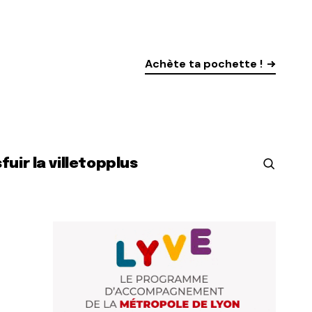
Achète ta pochette !
s
fuir la ville
top
plus