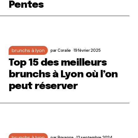
Pentes
brunchs à lyon
par
Coralie
19 février 2025
Top 15 des meilleurs
brunchs à Lyon où l’on
peut réserver
brunchs à lyon
par
Boyanna
12 septembre 2024