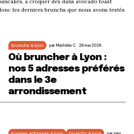
ancakes, à croquer des dans avocado toast
i donc les derniers brunchs que nous avons testés
brunchs à lyon
par
Mathilde C.
28 mai 2026
Où bruncher à Lyon :
nos 5 adresses préférés
dans le 3e
arrondissement
bonnes adresses à lyon
brunchs à lyon
par
ines