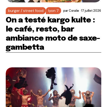
burger / street food
lyon 7
par
Coralie
17 juillet 2026
On a testé kargo kulte :
le café, resto, bar
ambiance moto de saxe-
gambetta