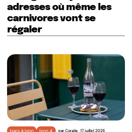
adresses où même les
carnivores vont se
régaler
bars à lyon
lyon 4
par
Coralie
17 juillet 2026