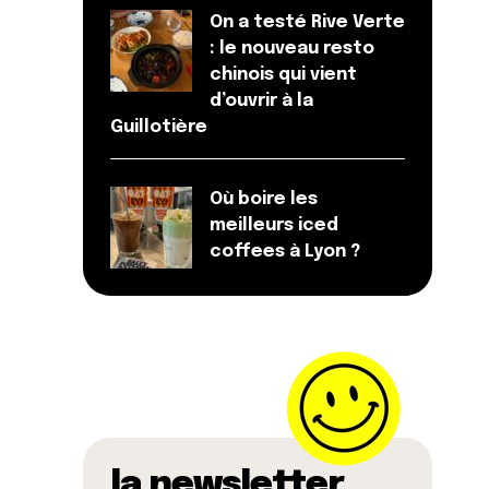
On a testé Rive Verte
: le nouveau resto
chinois qui vient
d’ouvrir à la
Guillotière
Où boire les
meilleurs iced
coffees à Lyon ?
la newsletter