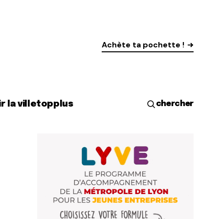
Achète ta pochette !
r la ville
top
plus
chercher