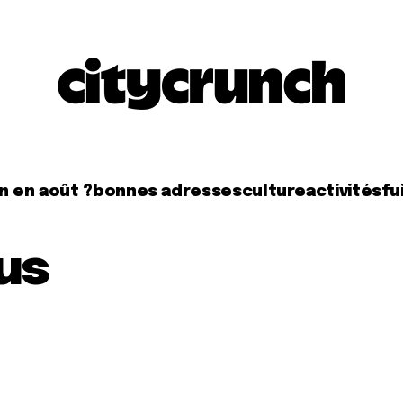
n en août ?
bonnes adresses
culture
activités
fui
us