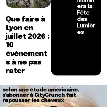
illumin
era la
Fête
Que faire à
des
Lumièr
Lyon en
es
juillet 2026 :
10
événement
s à ne pas
rater
selon une étude américaine,
s'abonner à CityCrunch fait
repousser les cheveux