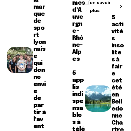
la
i.f
en savoir
mes
mar
d’A
r
plus
que
uve
5
de
rgn
acti
spo
e-
vité
rt
Rhô
s
lyon
ne-
inso
nais
Alp
lite
e
es
s à
qui
fair
don
5
e
ne
app
cet
envi
lis
été
e
indi
en
de
spe
Bell
par
nsa
edo
tir à
ble
nne
l’av
s à
Cha
ent
télé
rtre