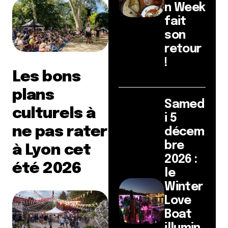
n Week
fait
son
retour
!
Les bons
plans
Samed
culturels à
i 5
ne pas rater
décem
bre
à Lyon cet
2026 :
été 2026
le
Winter
Love
Boat