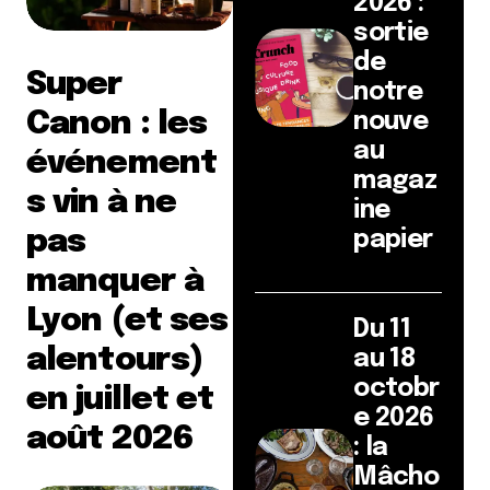
2026 :
sortie
de
Super
notre
Canon : les
nouve
au
événement
magaz
s vin à ne
ine
pas
papier
manquer à
Lyon (et ses
Du 11
alentours)
au 18
octobr
en juillet et
e 2026
août 2026
: la
Mâcho