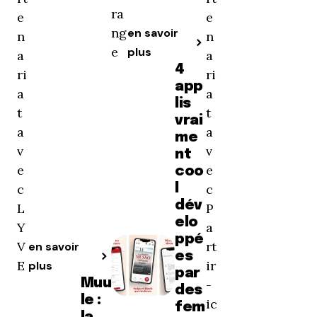
ra
e
e
ng
en savoir
n
n
e
plus
a
a
4
ri
ri
app
a
a
lis
t
t
vrai
a
a
me
v
v
nt
e
e
coo
c
l
c
dév
L
P
elo
Y
a
ppé
V
rt
en savoir
es
E
ir
plus
par
Muu
-
des
le :
ic
fem