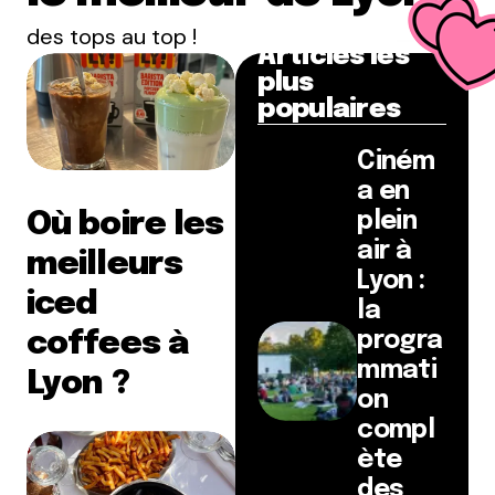
des tops au top !
Articles les
plus
populaires
Ciném
a en
Où boire les
plein
air à
meilleurs
Lyon :
iced
la
coffees à
progra
mmati
Lyon ?
on
compl
ète
des