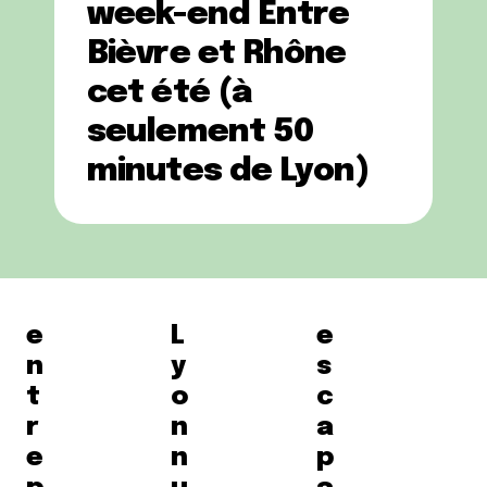
week-end Entre
Bièvre et Rhône
cet été (à
seulement 50
minutes de Lyon)
e
L
e
n
y
s
t
o
c
r
n
a
e
n
p