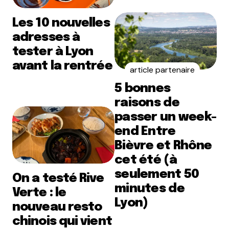
Les 10 nouvelles
adresses à
tester à Lyon
avant la rentrée
article partenaire
5 bonnes
raisons de
passer un week-
end Entre
Bièvre et Rhône
cet été (à
seulement 50
On a testé Rive
minutes de
Verte : le
Lyon)
nouveau resto
chinois qui vient