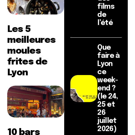
films
de
l’été
Les 5
meilleures
Que
moules
faire à
frites de
Lyon
Lyon
ce
week-
end ?
(le 24,
25 et
26
juillet
2026)
10 bars