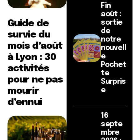
Fin
août :
Guide de
sortie
de
survie du
notre
mois d’août
nouvell
à Lyon : 30
e
Pochet
activités
te
pour ne pas
Surpris
mourir
e
d’ennui
16
septe
mbre