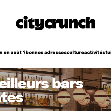
n en août ?
bonnes adresses
culture
activités
fui
eilleurs bars
ntes