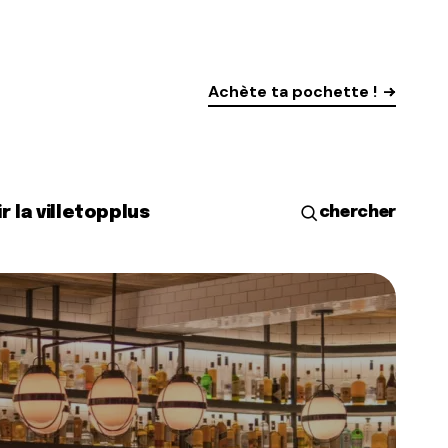
Achète ta pochette !
r la ville
top
plus
chercher