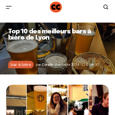
Top 10 des meilleurs bars à
bière de Lyon
bar à bière
par
Coralie
3 octobre 2024
0
37