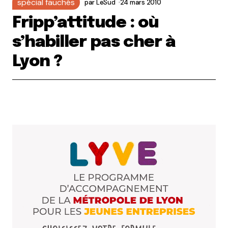
spécial fauchés
par
LeSud
24 mars 2010
Fripp’attitude : où
s’habiller pas cher à
Lyon ?