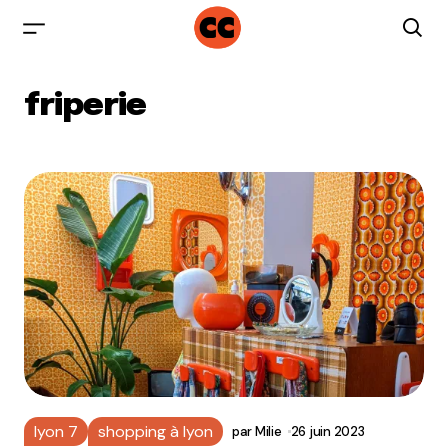
friperie
lyon 7
shopping à lyon
par
Milie
26 juin 2023