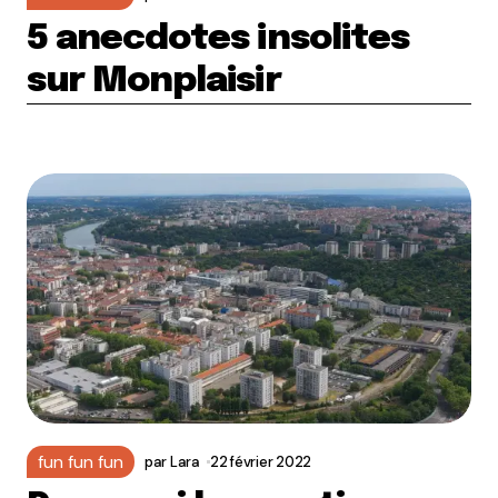
5 anecdotes insolites
sur Monplaisir
fun fun fun
par
Lara
22 février 2022