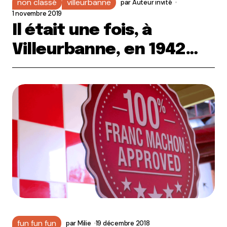
non classé
villeurbanne
par
Auteur invité
1 novembre 2019
Il était une fois, à
Villeurbanne, en 1942…
fun fun fun
par
Milie
19 décembre 2018