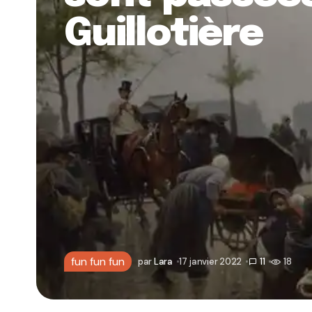
Guillotière
fun fun fun
par
Lara
17 janvier 2022
11
18