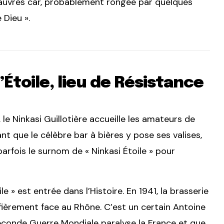
 pauvres car, probablement rongée par quelques
 Dieu ».
’Étoile, lieu de Résistance
 le Ninkasi Guillotière accueille les amateurs de
vant que le célèbre bar à bières y pose ses valises,
ù parfois le surnom de « Ninkasi Étoile » pour
e » est entrée dans l’Histoire. En 1941, la brasserie
t fièrement face au Rhône. C’est un certain Antoine
 Seconde Guerre Mondiale paralyse la France et que