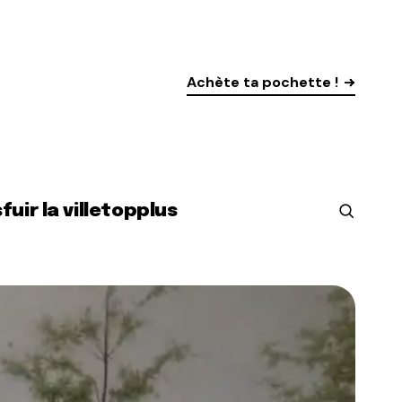
Achète ta pochette !
s
fuir la ville
top
plus