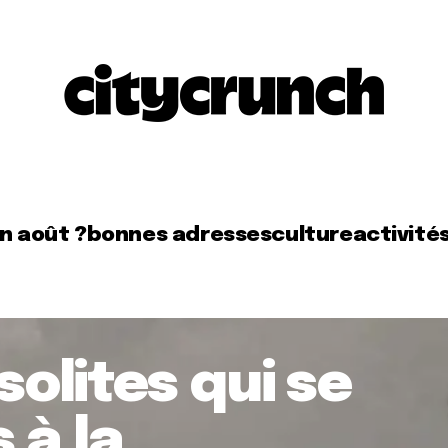
en août ?
bonnes adresses
culture
activité
solites qui se
 à la