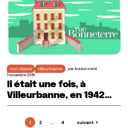
non classé
villeurbanne
par
Auteur invité
1 novembre 2019
Il était une fois, à
Villeurbanne, en 1942…
1
2
…
4
suivant