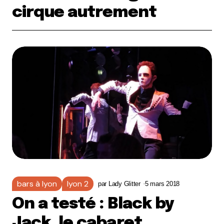
cirque autrement
bars à lyon
lyon 2
par
Lady Glitter
5 mars 2018
On a testé : Black by
Jack, le cabaret