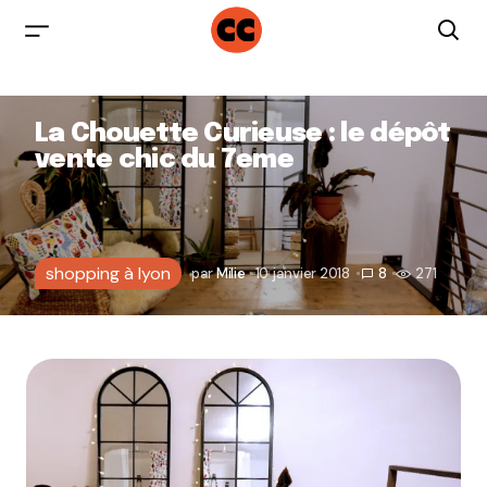
La Chouette Curieuse : le dépôt
vente chic du 7eme
shopping à lyon
par
Milie
10 janvier 2018
8
271