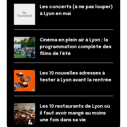
Claire
Les concerts (à ne pas louper)
30 mars 2018 à 11 h 25 min
à Lyon en mai
Adresse testée et approuvée ! A la fois du côté
acheteuse que revendeuse
Ca a donné quoi Milie du coup la vente ?
Cinéma en plein air à Lyon : la
Répondre
programmation complète des
films de l’été
Milie
30 mars 2018 à 18 h 57 min
C’est super, j’ai tout vendu.
Les 10 nouvelles adresses à
42€, que j’ai immédiatement dépensé en
tester à Lyon avant la rentrée
m’achetant deux sublimes petites robes.
Voilà voilà.
Répondre
Les 10 restaurants de Lyon où
il faut avoir mangé au moins
une fois dans sa vie