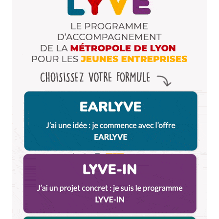
Merci pour l’adresse. Mais il n’y a pas que des
boutiques qui vendent pas « des culottes pour vieille
dame » dans le 7ème.
Il y a aussi la boutique BE HAPPY au 69 Avenue Jean
Jaurès. Super boutique multi-marques (i-Code ;
fiancée du pirate ; Yaya ; .. ) : vêtements, bijoux, sacs,
articles pour la maison. Cathy vous accueille avec un
grand sourire et elle a toujours une super
collection.
Répondre
Milie
11 janvier 2018 à 11 h 34 min
Bonjour Hélène, je suis moi même cliente de Be
Happy, et c’est vrai qu’elle a une très belle
collection. J’y vais plutôt pendant les soldes,
parce que c’est beau, mais pas donnés.