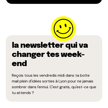
Votre adresse e-mail ne sera pas publiée.
Les
champs obligatoires sont indiqués avec
*
Prévenez-moi de tous les nouveaux commentaires
par e-mail.
Name
*
la newsletter qui va
changer tes week-
E-mail
*
end
Reçois tous les vendredis midi dans ta boîte
Dis-nous tout
*
mail plein d'idées sorties à Lyon pour ne jamais
sombrer dans l'ennui. C'est gratis, qu'est-ce que
tu attends ?