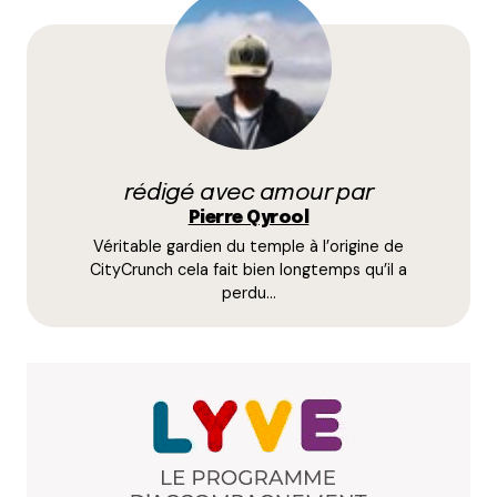
Votre adresse e-mail ne sera pas publiée.
Les
champs obligatoires sont indiqués avec
*
Prévenez-moi de tous les nouveaux commentaires
par e-mail.
rédigé avec amour par
Name
*
Pierre Qyrool
Véritable gardien du temple à l’origine de
E-mail
*
CityCrunch cela fait bien longtemps qu’il a
perdu…
Dis-nous tout
*