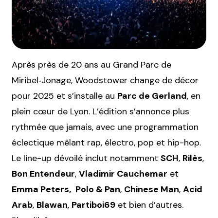
Après près de 20 ans au Grand Parc de
Miribel‑Jonage, Woodstower change de décor
pour 2025 et s’installe au
Parc de Gerland
, en
plein cœur de Lyon.
L’édition s’annonce plus
rythmée que jamais, avec une programmation
éclectique mêlant rap, électro, pop et hip-hop.
Le line-up dévoilé inclut notamment
SCH
,
Rilès
,
Bon Entendeur
,
Vladimir Cauchemar
et
Emma Peters,
Polo & Pan
,
Chinese Man
,
Acid
Arab
,
Blawan
,
Partiboi69
et bien d’autres.