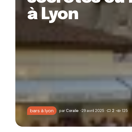
à Lyon
bars à lyon
par
Coralie
29 avril 2025
2
125