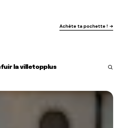
Achète ta pochette !
s
fuir la ville
top
plus