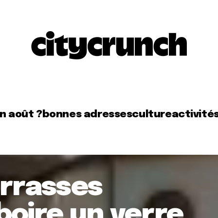
en août ?
bonnes adresses
culture
activité
errasses
boire un verre