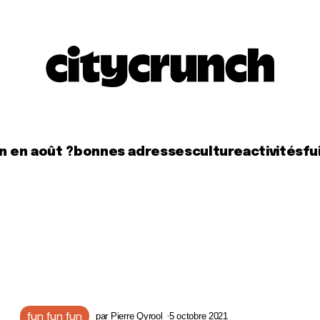
n en août ?
bonnes adresses
culture
activités
fui
fun fun fun
par
Pierre Qyrool
5 octobre 2021