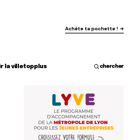
Achète ta pochette !
r la ville
top
plus
chercher