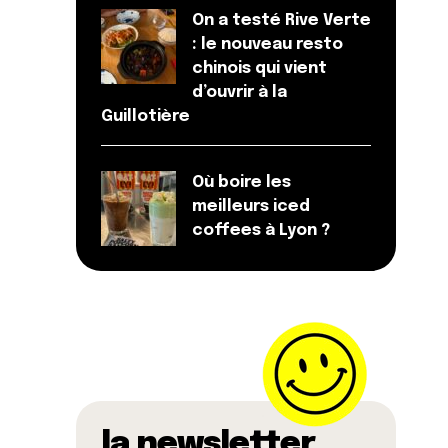
On a testé Rive Verte
: le nouveau resto
chinois qui vient
d’ouvrir à la
Guillotière
Où boire les
meilleurs iced
coffees à Lyon ?
la newsletter