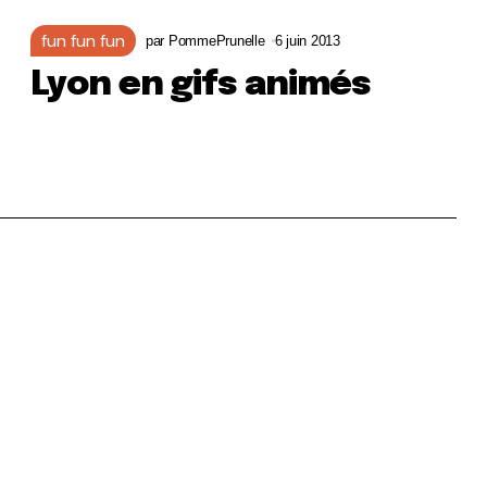
fun fun fun
par
PommePrunelle
6 juin 2013
Lyon en gifs animés