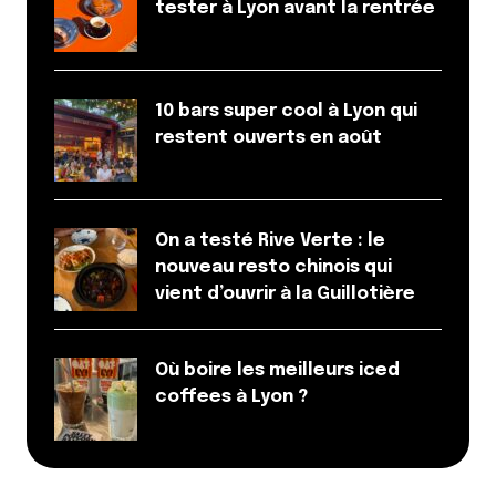
tester à Lyon avant la rentrée
Dis-nous tout
*
10 bars super cool à Lyon qui
restent ouverts en août
Enregistrer mon nom, mon e-mail et mon site dans le
navigateur pour mon prochain commentaire.
On a testé Rive Verte : le
nouveau resto chinois qui
vient d’ouvrir à la Guillotière
Et bim !
Où boire les meilleurs iced
coffees à Lyon ?