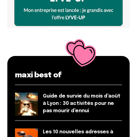
par ce salut lyonnais.
Répondre
Votre adresse e-mail ne sera pas publiée.
Les
champs obligatoires sont indiqués avec
*
Prévenez-moi de tous les nouveaux commentaires
maxi best of
par e-mail.
Name
*
Guide de survie du mois d’août
à Lyon : 30 activités pour ne
pas mourir d’ennui
E-mail
*
Les 10 nouvelles adresses à