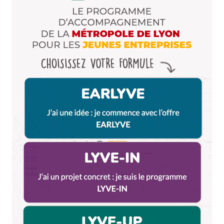
Ristobop
24 juillet 2016 à 2 h 03 min
Pffff le jet de coussins à Fourvoère… Non seulement
c’est naze mais quand on est sur scène, n’importe
quel projectile reçu, même des coussins lancés avec
bonhommie (sic!), c’est très vexant et pour tout dire
mal vécu.
Répondre
Qyrool
28 juillet 2016 à 15 h 57 min
Bingo ! On vient de trouver le seul spectateur à
ne pas aimer le jet de coussins à la fin des
concerts de Fourvière.
La tradition est expliqué aux artistes avant de
monter sur scène donc ils savent à quoi
s’attendre. J’ai fait un grand nombre de concerts
à Fourvière et je n’ai jamais vu un artiste vexé