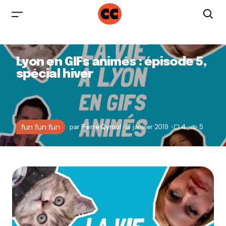
Lyon en GIFs animés : épisode 5,
spécial hiver
fun fun fun
par
Pierre Qyrool
31 janvier 2019
4
5