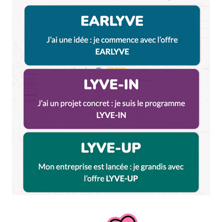
pas fou. Haha !
Répondre
Votre adresse e-mail ne sera pas publiée.
Les
champs obligatoires sont indiqués avec
*
Prévenez-moi de tous les nouveaux commentaires
par e-mail.
Name
*
E-mail
*