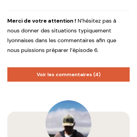
Merci de votre attention !
N’hésitez pas à
nous donner des situations typiquement
lyonnaises dans les commentaires afin que
nous puissions préparer l’épisode 6.
Voir les commentaires (4)
Dahoo
1 février 2019 à 10 h 05 min
Pas mal
Mais ce thread est beaucoup plus parlant, prenez-
en de la graine :
https://twitter.com/ABoateng678/status/1087775879