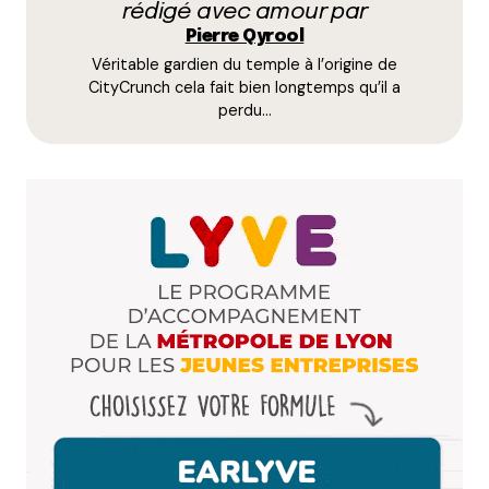
rédigé avec amour par
moyens bas et les chefs chinois.
Pierre Qyrool
Véritable gardien du temple à l’origine de
Répondre
CityCrunch cela fait bien longtemps qu’il a
perdu…
Sandy
24 octobre 2024 à 8 h 36 min
Merci pour ce test !
Je pense que ça doit être sympa d’essayer mais ça
ne sera sûrement pas un lieu où on reviendra…
À voir
Répondre
Pierre Qyrool
24 octobre 2024 à 9 h 39 min
Comme dit dans l’article, c’est pas ouffisime,
mais c’est un bon plan pour manger rapidement
avant le ciné