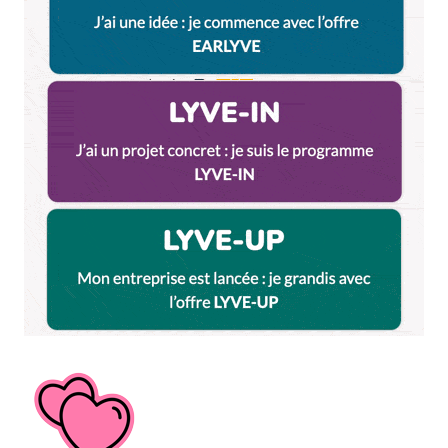
Répondre
Votre adresse e-mail ne sera pas publiée.
Les
champs obligatoires sont indiqués avec
*
Prévenez-moi de tous les nouveaux commentaires
par e-mail.
Name
*
E-mail
*
Dis-nous tout
*