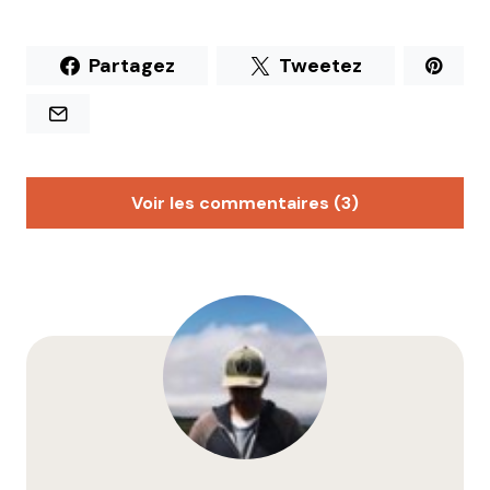
Partagez
Tweetez
Voir les commentaires (3)
Jérém
24 octobre 2024 à 8 h 18 min
C’est quand même dommage que tous les
restaurants de sushis ne soit en fait tenus par des
chinois, dirigeant, Kevin Chen, bingo. En passant
devant et intrigué, j’ai remarqué directement sur
quelque chose n’allait pas, et ce sont les nems qui
ont sonné le glas de ce resto pour moi…
malheureusement les gens vont y aller, en parler en
bien, alors que les sushis ont visiblement l’air