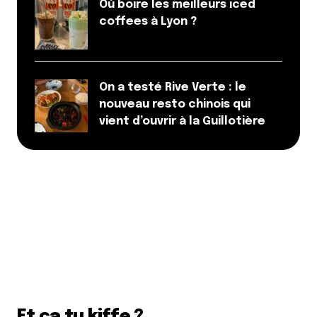
Où boire les meilleurs iced
coffees à Lyon ?
On a testé Rive Verte : le
nouveau resto chinois qui
vient d’ouvrir à la Guillotière
Et ça tu kiffe ?