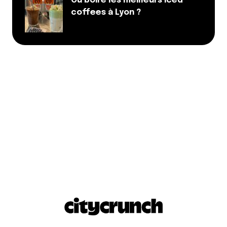
Où boire les meilleurs iced
coffees à Lyon ?