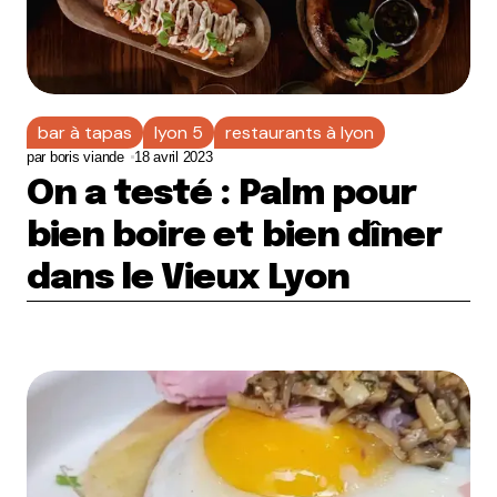
bar à tapas
lyon 5
restaurants à lyon
par
boris viande
18 avril 2023
On a testé : Palm pour
bien boire et bien dîner
dans le Vieux Lyon