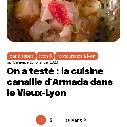
bar à tapas
lyon 5
restaurants à lyon
par
Clémence D.
5 janvier 2023
On a testé : la cuisine
canaille d’Armada dans
le Vieux-Lyon
1
2
suivant