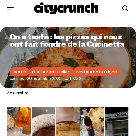
On a testé : les pizzas qui nous
ont fait fondre de la Cucinetta
lyon 5
restaurant italien
restaurants à lyon
par
ines
20 novembre 2025
1
28
Screenshot