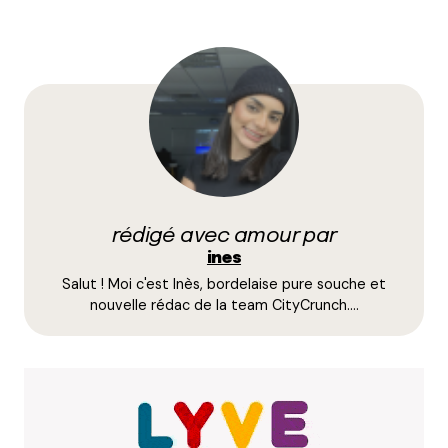
21 novembre 2025 à 16 h 50 min
Bonjour Ines, Bonjour Coralie,
Bravo pour votre article et cette alléchante
découverte d’un petit bout d’Italie dans le vieux
Lyon.
Au plaisir de vous lire pour un nouveau bon plan
gourmand!
Avec délectation,
rédigé avec amour par
Répondre
ines
Salut ! Moi c'est Inès, bordelaise pure souche et
nouvelle rédac de la team CityCrunch.…
Votre adresse e-mail ne sera pas publiée.
Les
champs obligatoires sont indiqués avec
*
Prévenez-moi de tous les nouveaux commentaires
par e-mail.