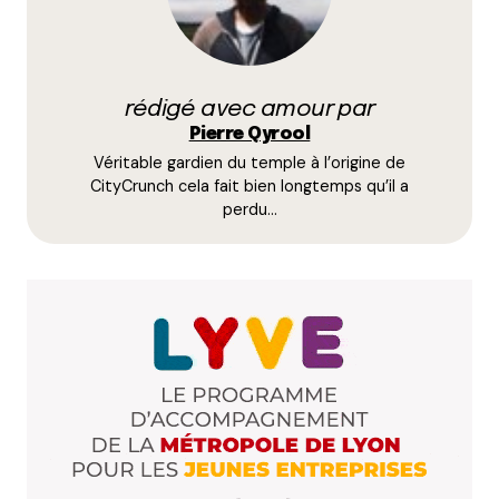
Prévenez-moi de tous les nouveaux commentaires
par e-mail.
rédigé avec amour par
Name
*
Pierre Qyrool
Véritable gardien du temple à l’origine de
E-mail
*
CityCrunch cela fait bien longtemps qu’il a
perdu…
Dis-nous tout
*
Enregistrer mon nom, mon e-mail et mon site dans le
navigateur pour mon prochain commentaire.