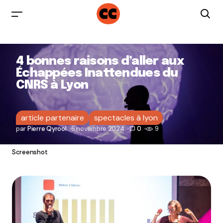
4 bonnes raisons d’aller aux
Échappées Inattendues du
CNRS à Lyon
article partenaire
spectacles à lyon
par
Pierre Qyrool
6 novembre 2024
0
9
Screenshot