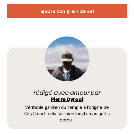
ajoute ton grain de sel
Votre adresse e-mail ne sera pas publiée.
Les
champs obligatoires sont indiqués avec
*
Prévenez-moi de tous les nouveaux commentaires
par e-mail.
rédigé avec amour par
Name
*
Pierre Qyrool
Véritable gardien du temple à l’origine de
E-mail
*
CityCrunch cela fait bien longtemps qu’il a
perdu…