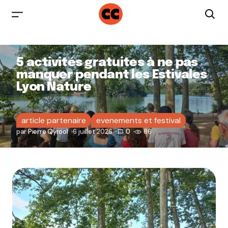
5 activités gratuites à ne pas
manquer pendant les Estivales
Lyon Nature
article partenaire
evenements et festival
par
Pierre Qyrool
6 juillet 2026
0
86