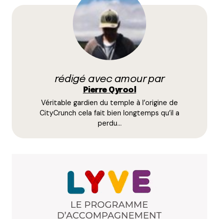
Votre adresse e-mail ne sera pas publiée.
Les
champs obligatoires sont indiqués avec
*
Prévenez-moi de tous les nouveaux commentaires
par e-mail.
rédigé avec amour par
Name
*
Pierre Qyrool
Véritable gardien du temple à l’origine de
E-mail
*
CityCrunch cela fait bien longtemps qu’il a
perdu…
Dis-nous tout
*