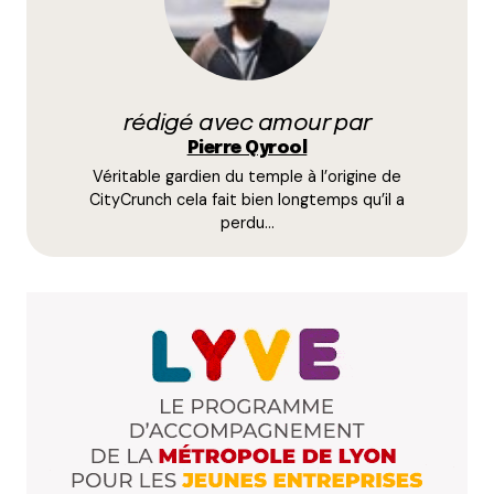
Prévenez-moi de tous les nouveaux commentaires
par e-mail.
rédigé avec amour par
Name
*
Pierre Qyrool
Véritable gardien du temple à l’origine de
E-mail
*
CityCrunch cela fait bien longtemps qu’il a
perdu…
Dis-nous tout
*
Enregistrer mon nom, mon e-mail et mon site dans le