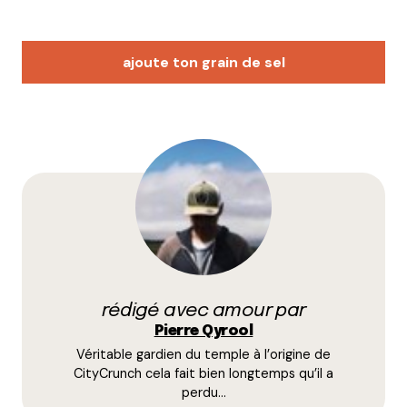
ajoute ton grain de sel
Votre adresse e-mail ne sera pas publiée.
Les
champs obligatoires sont indiqués avec
*
Prévenez-moi de tous les nouveaux commentaires
par e-mail.
rédigé avec amour par
Name
*
Pierre Qyrool
Véritable gardien du temple à l’origine de
E-mail
*
CityCrunch cela fait bien longtemps qu’il a
perdu…