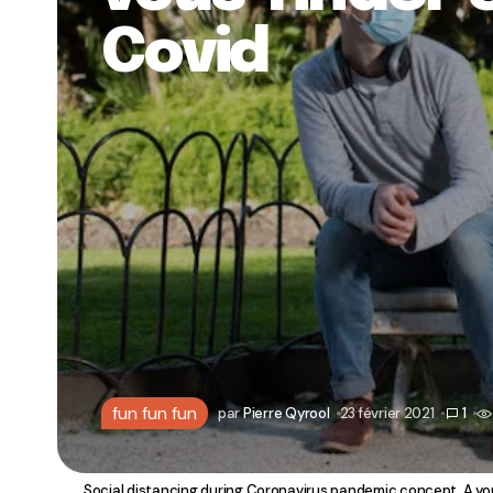
Covid
fun fun fun
par
Pierre Qyrool
23 février 2021
1
Social distancing during Coronavirus pandemic concept. A yo