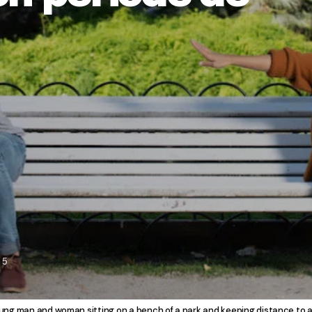
5
ung man and woman sitting on a bench of a park and keeping distance to a