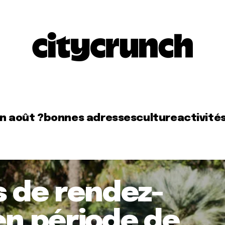
en août ?
bonnes adresses
culture
activité
s de rendez-
en période de