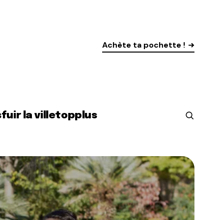
Achète ta pochette !
s
fuir la ville
top
plus