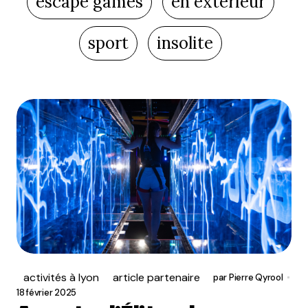
escape games
en extérieur
sport
insolite
activités à lyon
article partenaire
par
Pierre Qyrool
18 février 2025