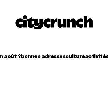
en août ?
bonnes adresses
culture
activité