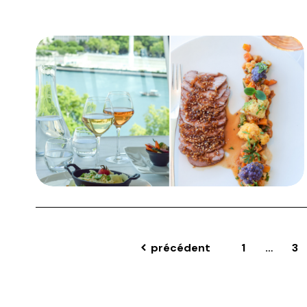
précédent
1
…
3