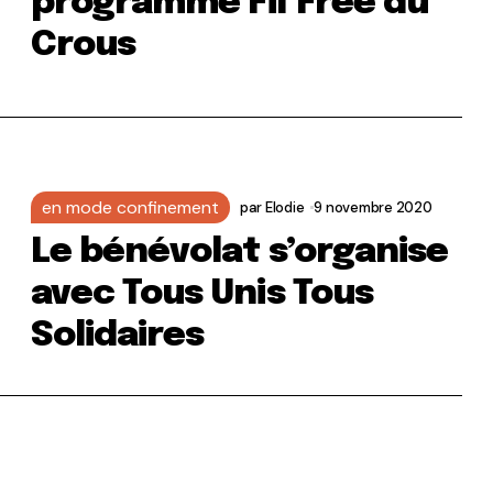
programme Fil’Free du
Crous
en mode confinement
par
Elodie
9 novembre 2020
Le bénévolat s’organise
avec Tous Unis Tous
Solidaires