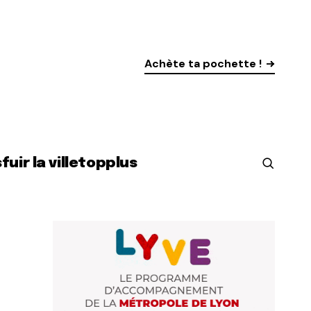
Achète ta pochette !
s
fuir la ville
top
plus