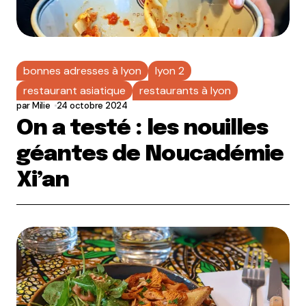
bonnes adresses à lyon
lyon 2
restaurant asiatique
restaurants à lyon
par
Milie
24 octobre 2024
On a testé : les nouilles
géantes de Noucadémie
Xi’an