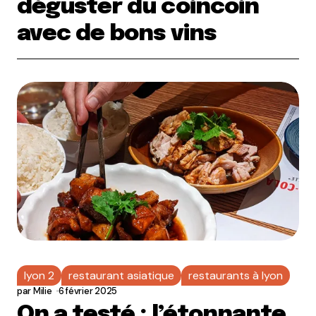
déguster du coincoin
avec de bons vins
lyon 2
restaurant asiatique
restaurants à lyon
par
Milie
6 février 2025
On a testé : l’étonnante