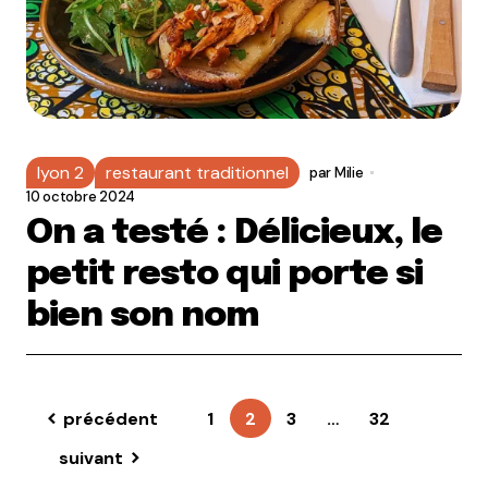
lyon 2
restaurant traditionnel
par
Milie
10 octobre 2024
On a testé : Délicieux, le
petit resto qui porte si
bien son nom
précédent
1
2
3
…
32
suivant