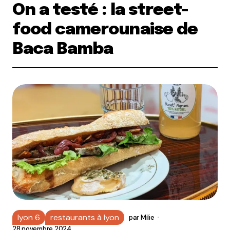
On a testé : la street-
food camerounaise de
Baca Bamba
lyon 6
restaurants à lyon
par
Milie
28 novembre 2024