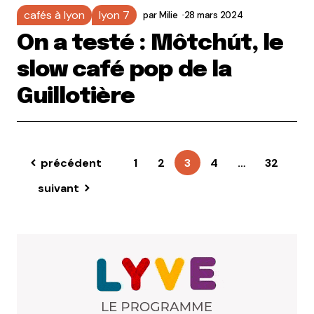
cafés à lyon
lyon 7
par
Milie
28 mars 2024
On a testé : Môtchút, le
slow café pop de la
Guillotière
précédent
1
2
3
4
…
32
suivant