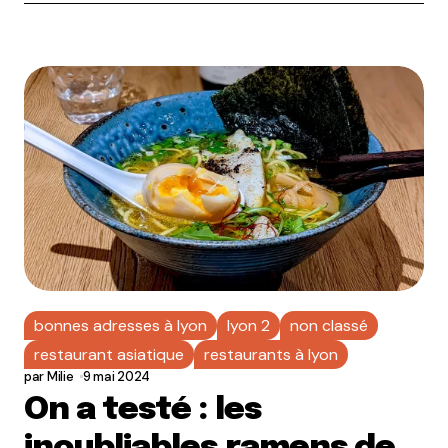
bonnes adresses à lyon
lyon 2
non classé
restaurant asiatique
restaurants à lyon
par
Milie
9 mai 2024
On a testé : les