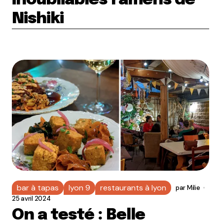
inoubliables ramens de
Nishiki
bar à tapas
lyon 9
restaurants à lyon
par
Milie
25 avril 2024
On a testé : Belle