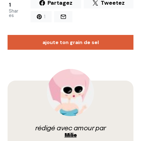
Partagez
Tweetez
1
Shar
es
1
ajoute ton grain de sel
Votre adresse e-mail ne sera pas publiée.
Les
champs obligatoires sont indiqués avec
*
Prévenez-moi de tous les nouveaux commentaires
par e-mail.
rédigé avec amour par
Name
*
Milie