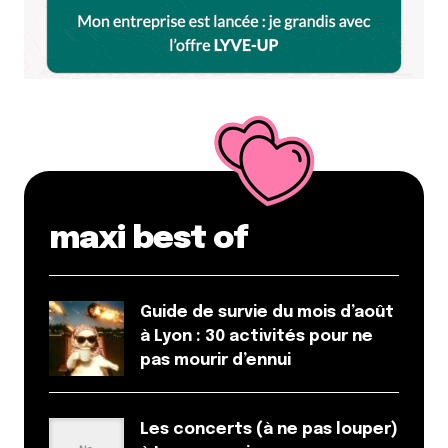
E-mail
*
Dis-nous tout
*
maxi best of
Enregistrer mon nom, mon e-mail et mon site dans le
Guide de survie du mois d’août
navigateur pour mon prochain commentaire.
à Lyon : 30 activités pour ne
pas mourir d’ennui
Et bim !
Les concerts (à ne pas louper)