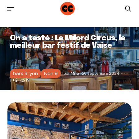
On a testé : Le Milord Circus, le
meilleur bar festif de Vaise
bars à lyon
lyon 9
par
Milie
26 septembre 2024
2
19