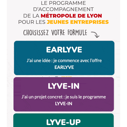
min avec le personnel qui passe et repasse devant
notre table…. rien jusqu’à ce que nous nous levions
pour demander au responsable ce qui se passait.
oups ils nous avaient encore oublié et les cuisines
avaient fermé….. nous sommes partis pas très
content.
Répondre
Votre adresse e-mail ne sera pas publiée.
Les
champs obligatoires sont indiqués avec
*
Prévenez-moi de tous les nouveaux commentaires
par e-mail.
Name
*