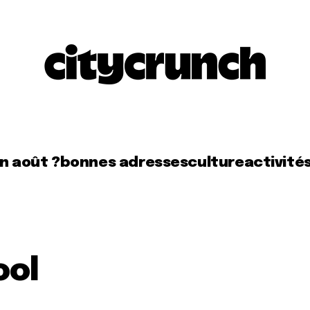
en août ?
bonnes adresses
culture
activité
ool