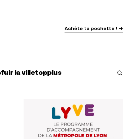
Achète ta pochette !
s
fuir la ville
top
plus