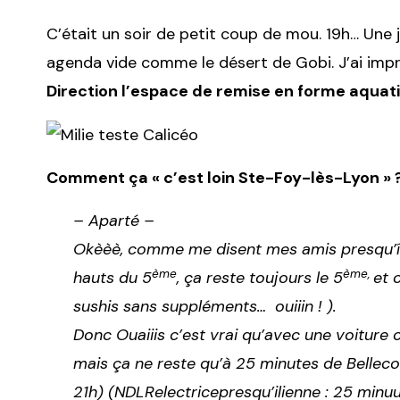
C’était un soir de petit coup de mou. 19h… Une 
agenda vide comme le désert de Gobi. J’ai impr
Direction l’espace de remise en forme aqua
Comment ça « c’est loin Ste-Foy-lès-Lyon » 
– Aparté –
Okèèè, comme me disent mes amis presqu’îlien
ème
ème,
hauts du 5
, ça reste toujours le 5
et 
sushis sans suppléments… ouiiin ! ).
Donc Ouaiiis c’est vrai qu’avec une voiture
mais ça ne reste qu’à 25 minutes de Belleco
21h) (NDLRelectricepresqu’ilienne : 25 minuu