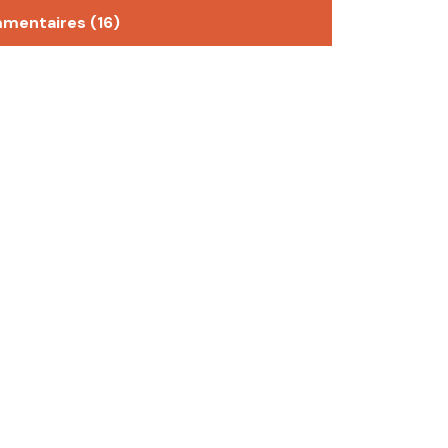
mmentaires (16)
position : c’est pas le code postal qui fait
omme « indésirable »
n
rce que habiter en banlieue, c’est pas un peu
ntre ville ? #TrollMustGoOn