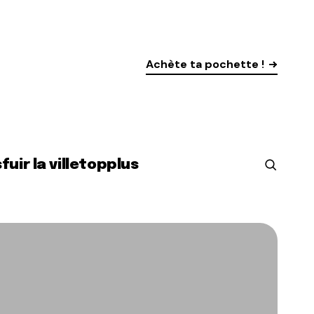
Achète ta pochette !
s
fuir la ville
top
plus