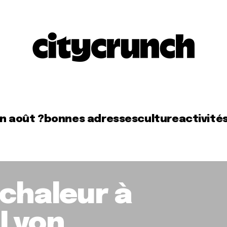
en août ?
bonnes adresses
culture
activité
chaleur à
-Lyon