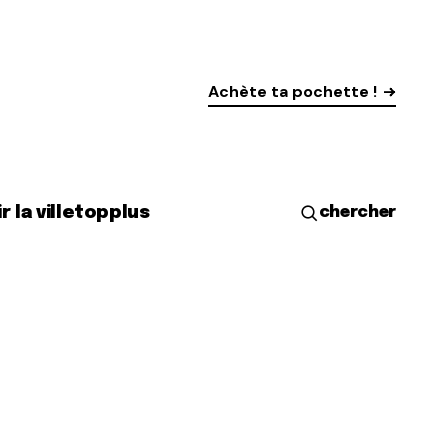
Achète ta pochette !
r la ville
top
plus
chercher