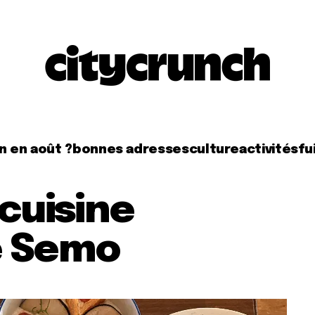
n en août ?
bonnes adresses
culture
activités
fui
 cuisine
e Semo