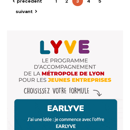
précédent
1
2
3
4
5
suivant