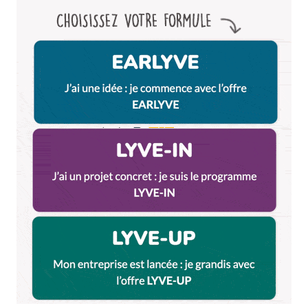
gens était près à faire la queue plus d’une heure
pour avoir un pizza, un dimanche après-midi c’est
que ça vallait le coup. Et c’était le cas !
Un endroit riquiqui, ktich à souhait mais des pizzas
délicieuses pour seulement 10$. Pate extra fine et
parfaite, garniture fraiche, et basilic coupé sur
votre pizza juste avant qu’elle soit servie.
Répondre
Guigz
15 juillet 2010 à 9 h 12 min
Le DBGB , 299 Bowery (entre Houston et 1st) la
rencontre d’une brasserie française et une taverne
américaine.
Le bar Boulud, 1900 Broadway (entre 63rd et 64th)
le casual bistrot.
Bref toutes les adresses du chef Daniel Boulud (le