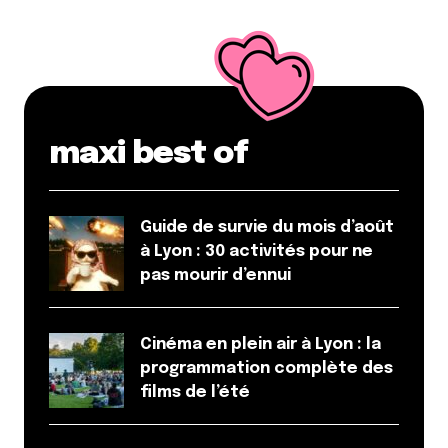
lyonnais de New York)
Répondre
romain blachier
15 juillet 2010 à 9 h 51 min
Un joooour j’iraaaais la-baaaas….
maxi best of
Répondre
sophielamodeuse
Guide de survie du mois d’août
20 juillet 2010 à 16 h 57 min
à Lyon : 30 activités pour ne
j’adore le Pastis un resto/bistrot français mais
pas mourir d’ennui
ultra glam et bon ! La dernière fois, Jude Law était
pas loin de moi…(Meatpacking District)
Cinéma en plein air à Lyon : la
Répondre
programmation complète des
films de l’été