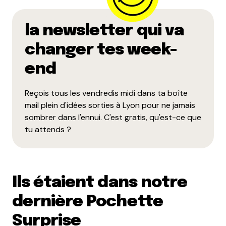
Enregistrer mon nom, mon e-mail et mon site dans le
la newsletter qui va
navigateur pour mon prochain commentaire.
changer tes week-
end
Et bim !
Reçois tous les vendredis midi dans ta boîte
mail plein d'idées sorties à Lyon pour ne jamais
sombrer dans l'ennui. C'est gratis, qu'est-ce que
tu attends ?
Ils étaient dans notre
dernière Pochette
Surprise