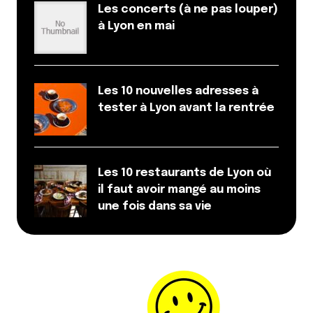
Votre adresse e-mail ne sera pas publiée.
Les
Les concerts (à ne pas louper)
champs obligatoires sont indiqués avec
*
à Lyon en mai
Prévenez-moi de tous les nouveaux commentaires
par e-mail.
Les 10 nouvelles adresses à
tester à Lyon avant la rentrée
Name
*
E-mail
*
Les 10 restaurants de Lyon où
il faut avoir mangé au moins
une fois dans sa vie
Dis-nous tout
*