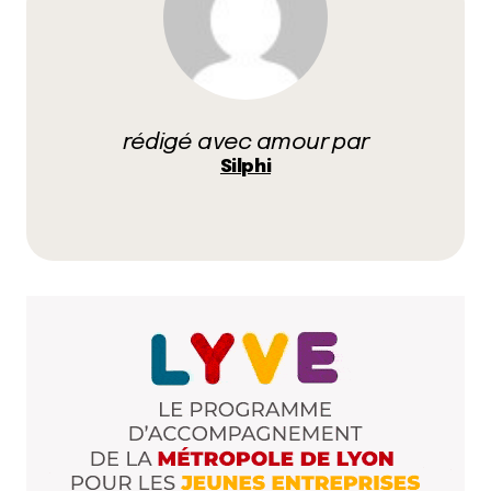
voilà dans les années 50/60 made in US avec
banquette verte/bleue et vinils accrochés au mur !
sans oublier les serveurs/chanteurs ( le plus
souvent ils boss aussi dans des comédie musicales
sur brodway) ! en plus c’est trooooooop bon !
rédigé avec amour par
Silphi
Répondre
Qyrool
14 juillet 2010 à 22 h 29 min
Mon bon plan resto est parfais pour ceux qui
traverseront à pied le Brooklyn Brige et voudront
se ravitailler. La pizzeria Grimaldi’s située juste sous
le pont (coté Brooklin) est réputée pour servir les
meilleurs pizzas de New York.
La première fois que j’y suis allé, c’est un dimanche
à 16h et il y avait 40 personnes qui faisait la queue.
J’ai faillit faire demi tour, puis me suis dit que si les