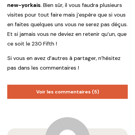
new-yorkais
. Bien sûr, il vous faudra plusieurs
visites pour tout faire mais j’espère que si vous
en faites quelques uns vous ne serez pas déçus.
Et si jamais vous ne deviez en retenir qu’un, que
ce soit le 230 Fifth !
Si vous en avez d’autres à partager, n’hésitez
pas dans les commentaires !
Voir les commentaires (5)
pascaline
14 juillet 2010 à 18 h 10 min
il faut absolument aller au « Ellen’s stardust Diner
1650 Broadway, Corner of 51st Street ! c’est just
génial ! un vrai Dinner ! on pousse la porte et nous