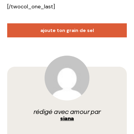
[/twocol_one_last]
ajoute ton grain de sel
Votre adresse e-mail ne sera pas publiée.
Les
champs obligatoires sont indiqués avec
*
Prévenez-moi de tous les nouveaux commentaires
par e-mail.
rédigé avec amour par
Name
*
siana
E-mail
*