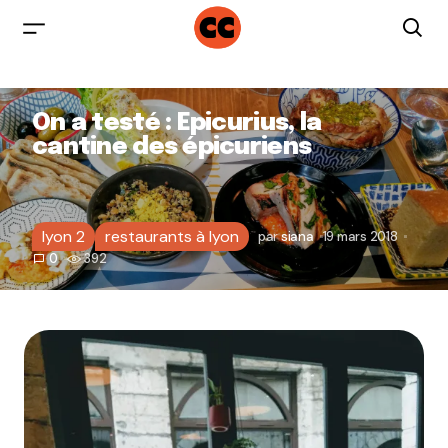
On a testé : Epicurius, la
cantine des épicuriens
lyon 2
restaurants à lyon
par
siana
19 mars 2018
0
392