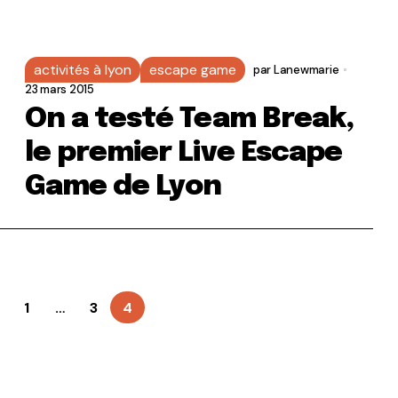
activités à lyon
escape game
par
Lanewmarie
23 mars 2015
On a testé Team Break,
le premier Live Escape
Game de Lyon
1
…
3
4