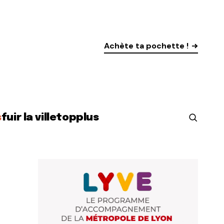
Achète ta pochette !
s
fuir la ville
top
plus