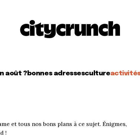
en août ?
bonnes adresses
culture
activité
ame et tous nos bons plans à ce sujet. Énigmes,
d !