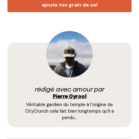
ajoute ton grain de sel
Votre adresse e-mail ne sera pas publiée.
Les
champs obligatoires sont indiqués avec
*
Prévenez-moi de tous les nouveaux commentaires
par e-mail.
rédigé avec amour par
Name
*
Pierre Qyrool
Véritable gardien du temple à l’origine de
E-mail
*
CityCrunch cela fait bien longtemps qu’il a
perdu…
Dis-nous tout
*