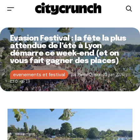
Evasion Festival : la fête la plus
attendue de l’été à Lyon
démarre ce week-end (et on
vous fait gagner des places)
evenements et festival
par
Pierre Qyrool
23 juin 2026
0
19