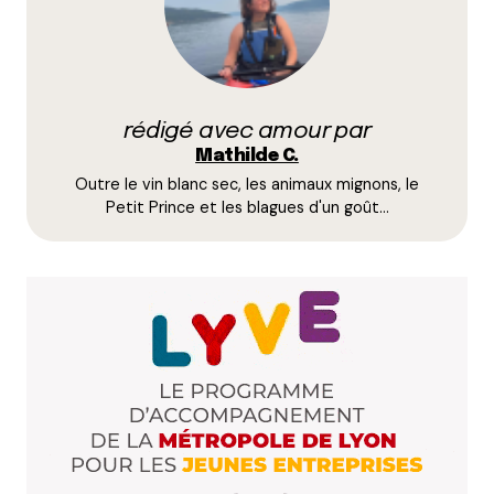
Prévenez-moi de tous les nouveaux commentaires
par e-mail.
rédigé avec amour par
Name
*
Mathilde C.
Outre le vin blanc sec, les animaux mignons, le
E-mail
*
Petit Prince et les blagues d'un goût…
Dis-nous tout
*
Enregistrer mon nom, mon e-mail et mon site dans le