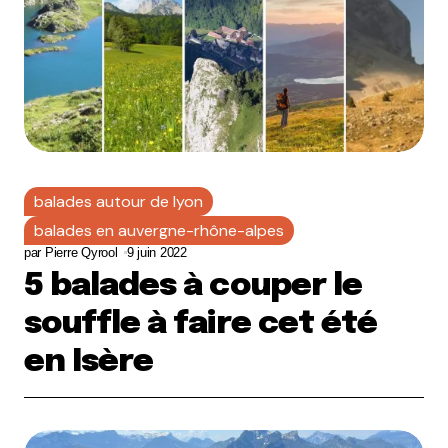
balades autour de lyon
balades en auvergne-rhône-alpes
par
Pierre Qyrool
9 juin 2022
5 balades à couper le
souffle à faire cet été
en Isère