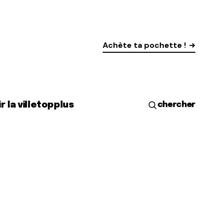
Achète ta pochette !
r la ville
top
plus
chercher