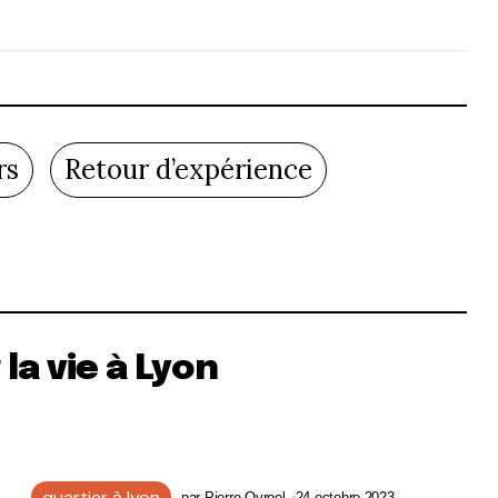
rs
Retour d’expérience
la vie à Lyon
quartier à lyon
par
Pierre Qyrool
24 octobre 2023