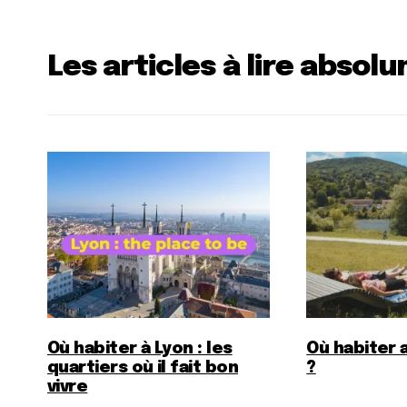
Les articles à lire absol
Où habiter à Lyon : les
Où habiter 
quartiers où il fait bon
?
vivre