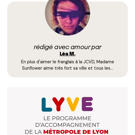
champs obligatoires sont indiqués avec
*
Prévenez-moi de tous les nouveaux commentaires
par e-mail.
rédigé avec amour par
Name
*
Léa M.
En plus d'aimer le franglais à la JCVD, Madame
E-mail
*
Sunflower aime très fort sa ville et tous les…
Dis-nous tout
*