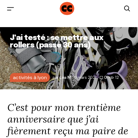
J’ai testé : se mettre aux
rollers (passé 30 ans)
activités à lyon
par
Léa M.
9 mars 2021
0
12
C’est pour mon trentième
anniversaire que j’ai
fièrement reçu ma paire de