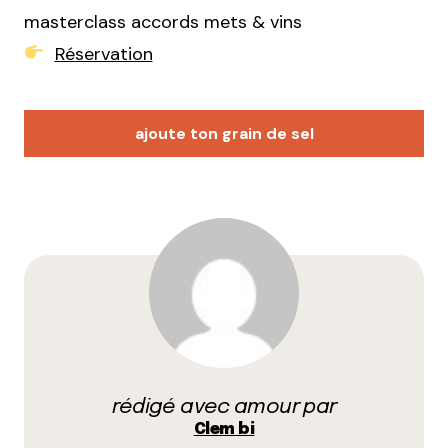
masterclass accords mets & vins
Réservation
ajoute ton grain de sel
Votre adresse e-mail ne sera pas publiée.
Les
champs obligatoires sont indiqués avec
*
Prévenez-moi de tous les nouveaux commentaires
par e-mail.
rédigé avec amour par
Name
*
Clem bi