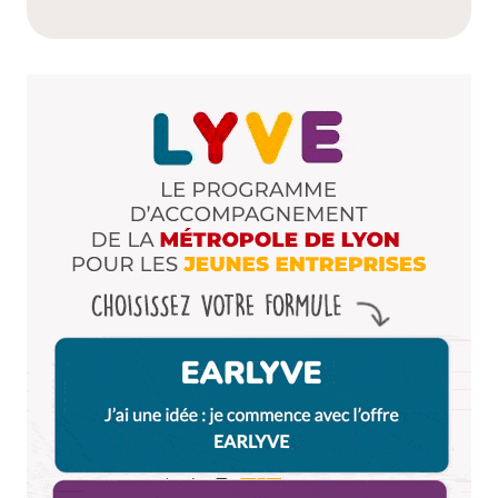
Camille d'Essayage
11 mars 2015 à 11 h 20 min
Quand je suis passée, si, pauvre Tigre ! ;p
Répondre
Rockaknittalova
11 mars 2015 à 14 h 07 min
Roooh
Répondre
Votre adresse e-mail ne sera pas publiée.
Les
champs obligatoires sont indiqués avec
*
Prévenez-moi de tous les nouveaux commentaires