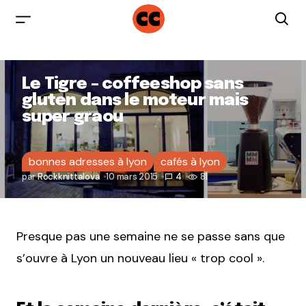
Le Tigre – coffeeshop sans
gluten dans le moteur mais
super graou
bonnes adresses à lyon
cafés à lyon
par
Rockknittalova
10 mars 2015
4
81
Presque pas une semaine ne se passe sans que
s’ouvre à Lyon un nouveau lieu « trop cool ».