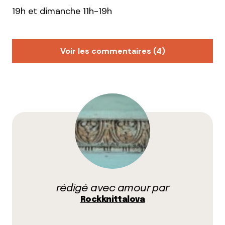
19h et dimanche 11h-19h
Voir les commentaires (4)
Camille d'Essayage
10 mars 2015 à 20 h 37 min
Ahah, le pire c’est que je me suis justement dit que
vous ne deviez pas être très discrètes, en vous
voyant dimanche ! ;p
Répondre
Rockaknittalova
11 mars 2015 à 11 h 18 min
rédigé avec amour par
Hé hé, tu nous connais bien mais on n’était pas
Rockknittalova
les seules à piailler
Répondre