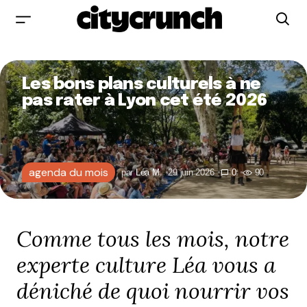
Les bons plans culturels à ne
pas rater à Lyon cet été 2026
agenda du mois
par
Léa M.
29 juin 2026
0
90
Comme tous les mois, notre
experte culture Léa vous a
déniché de quoi nourrir vos