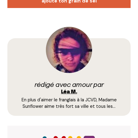
ajoute ton grain de sel
Votre adresse e-mail ne sera pas publiée.
Les
champs obligatoires sont indiqués avec
*
Prévenez-moi de tous les nouveaux commentaires
par e-mail.
rédigé avec amour par
Name
*
Léa M.
En plus d'aimer le franglais à la JCVD, Madame
E-mail
*
Sunflower aime très fort sa ville et tous les…
Dis-nous tout
*