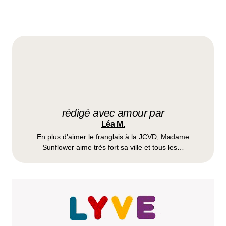
Votre adresse e-mail ne sera pas publiée.
Les champs
obligatoires sont indiqués avec
*
Prévenez-moi de tous les nouveaux commentaires par
e-mail.
rédigé avec amour par
Name
*
Léa M.
En plus d'aimer le franglais à la JCVD, Madame
E-mail
*
Sunflower aime très fort sa ville et tous les…
Dis-nous tout
*