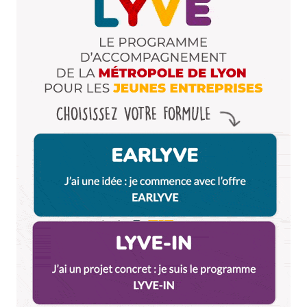
Votre adresse e-mail ne sera pas publiée.
Les
champs obligatoires sont indiqués avec
*
Name
*
E-mail
*
Dis-nous tout
*
Enregistrer mon nom, mon e-mail et mon site dans le
navigateur pour mon prochain commentaire.